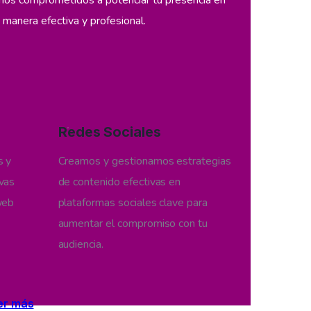
mos comprometidos a potenciar tu presencia en
 manera efectiva y profesional.
04
Redes Sociales
s y
Creamos y gestionamos estrategias
ivas
de contenido efectivas en
 web
plataformas sociales clave para
aumentar el compromiso con tu
audiencia.
er más