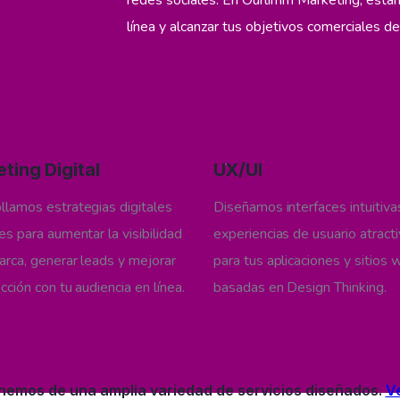
redes sociales. En Ourlimm Marketing, esta
línea y alcanzar tus objetivos comerciales de
2
03
ting Digital
UX/UI
llamos estrategias digitales
Diseñamos interfaces intuitiva
es para aumentar la visibilidad
experiencias de usuario atract
arca, generar leads y mejorar
para tus aplicaciones y sitios
acción con tu audiencia en línea.
basadas en Design Thinking.
nemos de una amplia variedad de servicios diseñados.
V