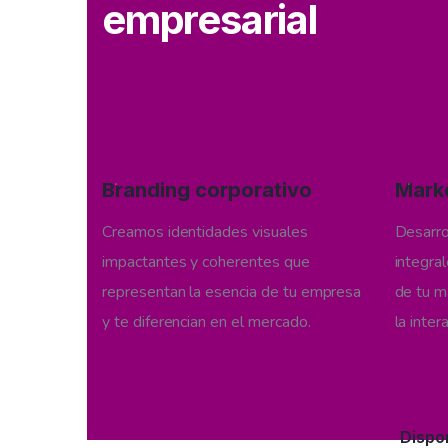
empresarial
01
0
Branding corporativo
Marke
Creamos identidades visuales
Desarro
impactantes y coherentes que
integral
representan la esencia de tu empresa
de tu m
y te diferencian en el mercado.
la inter
Dispo